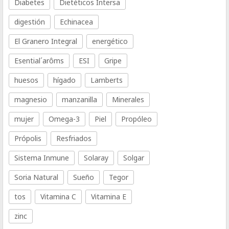
Diabetes
Dietéticos Intersa
digestión
Echinacea
El Granero Integral
energético
Esential´arôms
ESI
Gripe
huesos
hígado
Lamberts
magnesio
manzanilla
Minerales
mujer
Omega-3
Piel
Propóleo
Própolis
Resfriados
Sistema Inmune
Solaray
Solgar
Soria Natural
Sueño
Tegor
tos
Vitamina C
Vitamina E
zinc